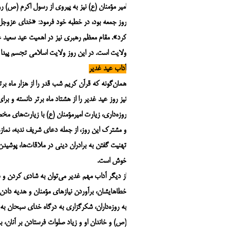
امیر مؤمنان (ع) نیز به پیروی از رسول اکرم (ص) رو
روز جمعه بود، در خطبه خود فرمود: «خدای عزوجل
کرد». مقام معظم رهبری نیز در اهمیت عید سعید غد
ولایت است. در این روز ولایت اسلامی تجسم پیدا 
آداب عید غدیر
همان‌گونه‌ که قرآن کریم شب قدر را از هزار ماه برت
نیز روز عید غدیر را از هشتاد ماه برتر دانسته و بر
روزه‌داری، زیارت امیرمؤمنان (ع) با زیارت‌های 
و مشترک این روز، از جمله دعای شریف ندبه، نم
تهنیت گفتن به برادران دینی در ملاقات‌ها، پوشیدن
خوش است.
از دیگر آداب مهم غدیر می‌توان به شادی کردن و ش
خطاهایشان، برآوردن نیازهای مؤمنان و هدیه دادن 
به روزه‌داران، شکرگزاری به درگاه خدای سبحان به
(ص) و خاندان او و زیاد صلوات فرستادن بر آنان، ب