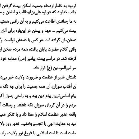
فرمود به خاطر ازدحام جمعیت امکان بیعت‌ گرفتن از
جانب خداوند که درباره علی‌بن‌ابیطالب و امامان و 
به ما رساندی اطاعت می‌کنیم و به آن راضی هستیم و
بیعت می‌کنیم ... عهد و پیمان در این‌باره برای آنان 
دستان‌مان گرفته شد. هر کس با دستش توانست وگرن
وقتی کلام حضرت پایان یافت، همه مردم سخن ایشا
گرفته شد. در مراسم بیعت، پیامبر (ص) عمامه خود 
سر امیرالمومنین (ع) قرار داد.
داستان غدیر از عظمت و ضرورت ولایت خبر می‏‌ده
آن آفتاب سوزان، آن همه جمعیت را برای چه نگه می‏‌
پیام اساسی‏‌ترین پیام دین بود و به راستی رسول
مردم را در آن گرمای سوزان نگه داشتند و رسالت آ
واقعه غدیر عظمت اسلام را معنا داد و با تفکر عم
امید به هدایت الهی را تجسم بخشید. غدیر روز ول
امامت است تا امت اسلامی با فروغ نور ولایت، راه عد