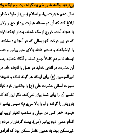
بی‌تردید واقعه غدیر خم بیانگر اهمیت و جایگاه و
سال دهم هجرت، پیامبر اسلام (ص) از طرف خداوند 
ابلاغ کند که آن دو مسئله عبارت بود از حج و ولای
با عجله آماده خروج از مکه شدند. بعد از اینکه افر
که در زیر درخت کهن‌سالی که در آنجا بود ساخته ب
را فراخواندند و دستور دادند بالای منبر پیامبر و
ایستاد تا مردم کاملاً جمع شدند و آنگاه خطابه رسم
آن حضرت در اثنای خطبه دو عمل را انجام داد. در 
امیرالمومنین (ع) برای اینکه هر گونه شک و شبهه‌
صورت لسانی حضرت علی (ع) را جانشین خود خواند و
تفسیر آن را برای شما بیان نمی‌کند، مگر این که کس
بازویش را گرفته‌ و او را بالا می‌برم» سپس پیام
فرمود: «هر کس من مولی و صاحب اختیار اویم، ای
اقدام عملی دوم پیامبر (ص)، بیعت گرفتن از مردم ب
غیرممکن بود، به همین خاطر ممکن بود که افرادی 