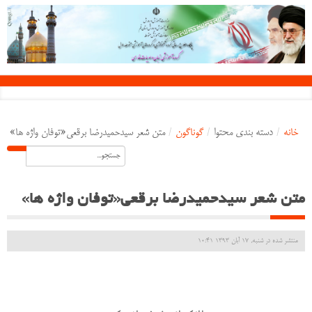
خانه
/
دسته بندی محتوا
/
گوناگون
/
متن شعر سیدحمیدرضا برقعی«توفان واژه ها»
متن شعر سیدحمیدرضا برقعی«توفان واژه ها»
منتشر شده در شنبه, 17 آبان 1393 10:41