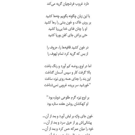
دارد غروب فرشچیان گریه می‌کند
با این زبان چگونه بگویم چه‌ها کشید
بر روی خاک و خون بدنی را رها کشید
او را چنان فنای خدا بی‌ریا کشید
حتی براش جای کفن بوریا کشید
در خون کشید قافیه‌ها را، حروف را
از بس که گریه کرد تمام لهوف را
اما در اوج روضه کم آورد و رنگ باخت
بالا گرفت کار و سپس آسمان گداخت
این بند را جدای همه روی نیزه ساخت
"خورشید سر بریده غروبی نمی‌شناخت
بر اوج نیزه گرم طلوعی دوباره بود"
او کهکشان روشن هفده ستاره بود
خون جای واژه بر لبش آورد و بعد از آن...
پیشانی‌اش پر از عرق سرد و بعد از آن...
خود را میان معرکه حس کرد و بعد از آن...