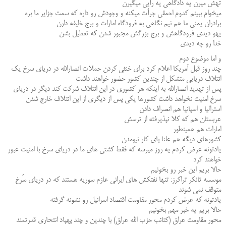
تهش میرن یه دادگاهی یه رأیی میگیرن
میخوام ببینم کدوم احمقی جرأت میکنه و وجودش رو داره که سمت جزایر ما بره
برادران یمنی ما هم نیم نگاهی به فرودگاه امارات و برج خلیفه دارن
یهو دیدی فرودگاهش و برج بزرگش مجبور شدن که تعطیل بشن
خدا رو چه دیدی
و اما موضوع دوم
چند روز قبل آمریکا اعلام کرد برای خنثی کردن حملات انصارالله در دریای سرخ یک
ائتلاف دریایی متشکل از چندین کشور حضور خواهند داشت
پس از تهدید انصارالله به اینکه هر کشوری در این ائتلاف شرکت کند دیگر در دریای
سرخ امنیت نخواهد داشت کشورها یکی پس از دیگری از این ائتلاف خارج شدن
استرالیا و اسپانیا هم انصراف دادن
عربستان هم که کلا نپذیرفته از ترسش
امارات هم همینطور
کشورهای دیگه هم علنا پای کار نیومدن
یادتونه عرض کردم یه روز میرسه که فقط کشتی های ما در دریای سرخ با امنیت عبور
خواهند کرد
حالا بریم این خبر رو بخونیم
موسسه تانکر تراکرز: تنها ‌نفتکش های ایرانی عازم سوریه هستند که در دریای سُرخ
متوقف نمی شوند
یادتونه که عرض کردم محور مقاومت اقتصاد اسرائیل رو نشونه گرفته
حالا بریم یه خبر مهم بخونیم
محور مقاومت عراق (کتائب حزب الله عراق) با چندین و چند پهپاد انتحاری قدرتمند