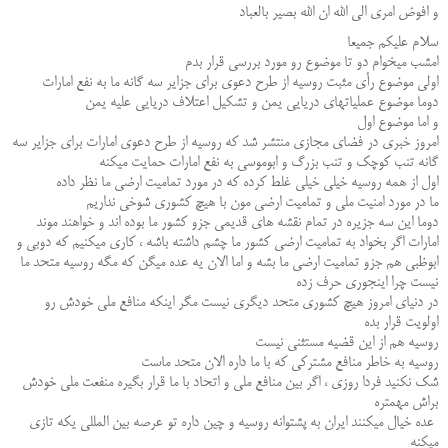
و افوض امری الی الله ان الله بصیر بالعباد
سلام علیکم جمیعا
امشب میخوام دو تا موضوع رو مورد بررسی قرار بدم
اولی موضوع رأی مثبت روسیه از طرح دعوی برای جزایر سه گانه ما به نفع امارات
دوما موضوع عملیاتهای دریایی یمن و تشکیل اعتلاف دریایی علیه یمن
و اما موضوع اول
امروز خبری در فضای مجازی منتشر شد که روسیه از طرح دعوی امارات برای جزایر سه
گانه تنب کوچک و تنب بزرگ و ابوموسی به نفع امارات حمایت میکنه
اول از همه روسیه خیلی خیلی غلط کرده که در مورد تمامیت ارضی ما نظر داده
ما در مورد امنیت ملی و تمامیت ارضی مون با هیچ کشوری شوخی نداریم
دوما این سه جزیره در تمام نقشه های قدیمی جزو کشور ما بوده اند و خواهند موند
امارات اگر بخواد به تمامیت ارضی کشور ما چشم داشته باشه ، کاری میکنیم که دوبی و
ابوظبی هم جزو تمامیت ارضی ما بشه و اما الان یه عده میگن که مگه روسیه متحد ما
نیست چرا اینجوری حرف زده
در دنیای امروز هیچ کشوری متحد دیگری نیست مگر اینکه منافع ملی خودش رو
اولویت قرار بده
روسیه هم از این قضیه مستثنی نیست
روسیه به خاطر منافع مشترکی که با ما داره الان متحد ماست
شک نکنید فردا روزی ، اگر بین منافع ملی و اتحاد با ما قرار بگیره منفعت ملی خودش
براش مهمتره
عده خیال میکنند ایران به پشتوانه روسیه و چین داره تو عرصه بین المللی یکه تازی
میکنه