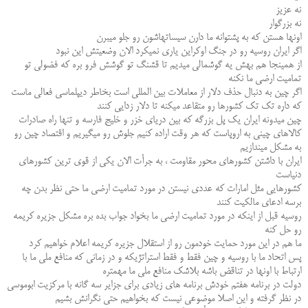
نه عزیز
نه بزرگوار
اونها هستن که به پشتوانه ما دارن سیساتهاشون رو جلو میبرن
اگر ایران روسیه رو در جنگ اوکراین یاری نمیکرد الان وضعیتش این نبود
از همینجا هم بهش یه گوشمالی میدیم تا قشنگ تو گوشش فرو بره که فضولی تو
تمامیت ارضی ما نکنه
اگر چین به دنبال حذف دلار از معاملات بین المللی است بخاطر دیپلماسی فعالی ماست
که داره تک تک کشورها رو متقاعد میکنه تا دلار زدایی کنند
چین میدونه ایران یک پل بزرگه که بین دریای خزر و خلیج فارسه و تنها راه صادرات
کالاهای چینی به اروپاست که هر وقت اراده کنیم جلوش رو میگیریم و اقتصاد چین رو
به مشکل میندازیم
ایران با داشتن کشورهای محور مقاومت ، به جرأت الان یکی از قوی ترین کشورهای
دنیاست
کشورهایی مثل امارات که عددی نیستن در مورد تمامیت ارضی ما حتی نظر بدن چه
برسه ادعای مالکیت کنند
روسیه قبل از اینکه در مورد تمامیت ارضی ما بخواد جواب بده بره مشکل جزیره کریمه
رو حل کنه
ما هم در این مورد حمایت خودمون رو از استقلال جزیره کریمه اعلام خواهیم کرد
پس اتحاد ما با روسیه و چین فقط و فقط استراتژیکه و در زمانی که منافع ملی ما با
ارتباط با اونها در تناقض باشه بلاشک منافع ملی ما مهمتره
دولت در برنامه هفتم خودش برنامه های زیادی برای جزایر سه گانه با مرکزیت ابوموسی
در نظر گرفته و این اصلا موضوعی نیست که بخواهیم حتی نگرانش بشیم