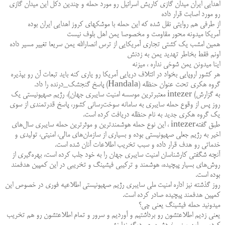
اهدایی ایران میدان گازی کاریش اسرائیل رو مورد حمله و چندین دکل این میدان گازی
رو مورد اصابت قرار داده
از طرفی هم روایتی نقل شده که این حمله با موشکهای کروز اهدایی ایران بوده
آمریکا میدونه محور مقاومت و مخصوصا یمن اهل بلوف نیست
همین امشب یک کشتی تجاری آمریکایی از ترس انصارالله یمن سریعا تغییر مسیر داده
اونم فقط بخاطر تهدید یمن به زدنش
اینا میدونن یمن شوخی نداره ، میزنه
هر کشور اروپایی بخواد در ائتلاف دریایی آمریکا رو یاری کنه باید تبعات آن رو بپذیره
گروه هکری تحت عنوان حنظله
(Handala)
پاسخ گنجشک_درنده را داد
.
به گزارش
intezer (
معتبرترین موسسه امنیت سایبری جهان)، رژیم صهیونیستی یک
روز پس از وقوع حمله سایبری به سامانه سوخت‌رسانی کشور، پاسخ قدرتمندی از سوی
یک گروه هکری جدید به نام حنظله دریافت کرده است
.
طبق گفته
intezer
، این نوع حمله هوشمند‌ترین و موثر‌ترین حمله سایبری سال‌های
اخیر به رژیم جعلی صهیونیستی بوده و بسیاری از سازمان‌های مالی، امنیتی، تولیدی و
خدماتی رو هدف قرار داده و سبب تخریب اطلاعات آنان شده است
.
آنچه شگفتی کارشناسان امنیت سایبری جهان را به خود جلب کرده است، بهره‌گیری از
روش‌های بسیار پیچیده، هوشمند و ترکیبی فیشینگ و تخریبی در این کمپین هدفمند
بوده است
.
روز گذشته نیز اداره امنیت ملی سایبری رژیم صهیونیستی اطلاعیه فوری در خصوص این
کمپین هدفمند پیچیده صادر کرده است
.
میدونید حمله فیشینگ یعنی چی؟
یعنی زدیم اطلاعتشون رو برداشتیم و آوردیم و سرور و تمام اطلاعتشون رو هم تخریب