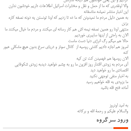
کردیم و این یعنی خودشون هم دیگه ندارنش
والا اونقدری که ما از حمل و نقل و مخابرات اسرائیل اطلاعات داریم خودشون ندارن
این اخبار منتشر نمیشه متاسفانه
به همین دلیل مردم ما نمیدونن که ما ده تا زدیم که اونا تونستن یه دونه نصفه کاره
بزنن
منتهی اونا رو همین نصفه نیمه اش هم کار رسانه ای میکنند و مردم ما خیال میکنند ما
الان به راحتی از اینها سایبری خوردیم
حالا هم میگم رگ انرژی دنیا دست ماست
امروز هم اجازه دادیم کشتی روسیه از کانال سوئز و دریای سرخ بدون هیچ مشکلی عبور
کنه
الان روسها هم فهمیدن کت تن کیه
آی مردم به زودی اقتدار روز افزون ما رو به چشم خواهید دیدبه زودی شکوفایی
اقتصادی ما رو خواهید دید
به اخبار منفی توجهی نکنید
ما بزودی به قله خواهیم رسید
آماده فتح قله باشید
به امید اونروز
والسلام علیکم و رحمة الله و برکاته
ورود سرگروه