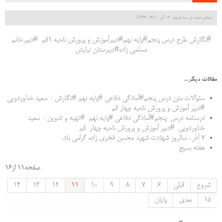
منتشر شده در سه شنبه, 09 آذر 1400 06:49
#نگارش طرح درس پنجم#پایه نهم#دبیرآموزش و پرورش ناحیه ۱قم #دبیر:خانم
مسلمی زاده#دبیرستان نیایش
مقالات دیگر...
سئوالات متن درس پنجم#آمادگی دفاعی #پایه نهم #نگارش : سعید خداوردویی
#دبیر آموزش و پرورش ناحیه چهار قم
درسنامه درس پنجم#آمادگی دفاعی #پایه نهم #تهیه و تدوین : سعید
خداوردویی #دبیر آموزش و پرورش ناحیه چهار قم
۷ آذر ، سالروز شهادت شهید محسن فخری زاده گرامی باد.
هفته بسیج
صفحه11 از16
شروع
قبلی
6
7
8
9
10
11
12
13
14
15
بعدی
پایان