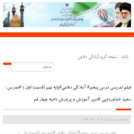
خانه
/
صفحه گروه آمادگی دفاعی
فیلم تدریس درس پنجم# آمادگی دفاعی#پایه نهم (قسمت اول ) #مدرس :
سعید خداوردویی #دبیر آموزش و پرورش ناحیه چهار قم
منتشر شده در سه شنبه, 09 آذر 1400 06:54
فیلم تدریس درس پنجم# آمادگی دفاعی#پایه نهم (قسمت اول )