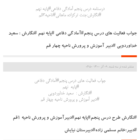
درسنامه درس پنجم آمادگی دفاعی#پایه نهم
#نگارش:جنت ترکزاده ماهانی#ناحیه۳قم
جواب فعالیت های درس پنجم#آمادگی دفاعی #پایه نهم #نگارش : سعید
خداوردویی #دبیر آموزش و پرورش ناحیه چهار قم
منتشر شده در سه شنبه, 09 آذر 1400 06:50
جواب فعالیت های درس پنجم#آمادگی دفاعی
#پایه نهم
#نگارش : سعید خداوردویی
#دبیر آموزش و پرورش ناحیه چهار قم
#نگارش طرح درس پنجم#پایه نهم#دبیرآموزش و پرورش ناحیه ۱قم
#دبیر:خانم مسلمی زاده#دبیرستان نیایش