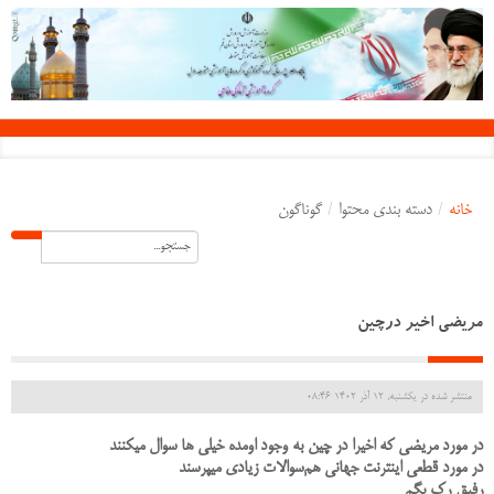
خانه
/
دسته بندی محتوا
/
گوناگون
مریضی اخیر درچین
منتشر شده در یکشنبه, 12 آذر 1402 08:46
در مورد مریضی که اخیرا در چین به وجود اومده خیلی ها سوال میکنند
در مورد قطعی اینترنت جهانی هم‌سوالات زیادی میپرسند
رفیق رک بگم