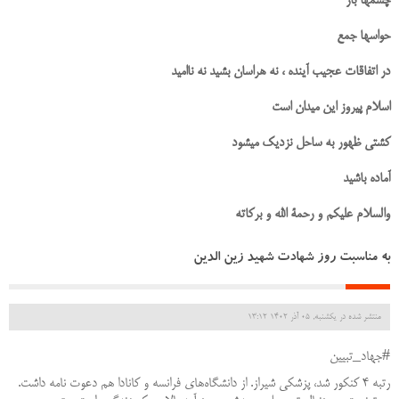
چشمها باز
حواسها جمع
در اتفاقات عجیب آینده ، نه هراسان بشید نه ناامید
اسلام پیروز این میدان است
کشتی ظهور به ساحل نزدیک میشود
آماده باشید
والسلام علیکم و رحمة الله و برکاته
به مناسبت روز شهادت شهید زین الدین
منتشر شده در یکشنبه, 05 آذر 1402 13:12
#جهاد_تبیین
رتبه ۴ کنکور شد، پزشکی شیراز. از دانشگاه‌های فرانسه و کانادا هم دعوت نامه داشت.