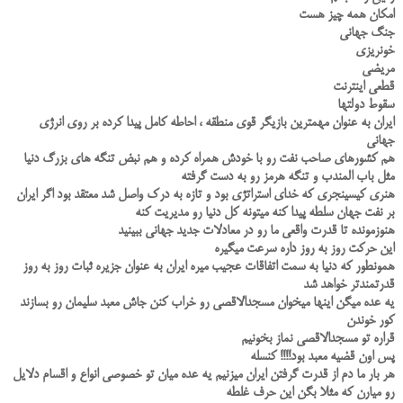
امکان همه چیز هست
جنگ جهانی
خونریزی
مریضی
قطعی اینترنت
سقوط دولتها
ایران به عنوان مهمترین بازیگر قوی منطقه ، احاطه کامل پیدا کرده بر روی انرژی
جهانی
هم کشورهای صاحب نفت رو با خودش همراه کرده و هم نبض تنگه های بزرگ دنیا
مثل باب المندب و تنگه هرمز رو به دست گرفته
هنری کیسینجری که خدای استراتژی بود و تازه به درک واصل شد معتقد بود اگر ایران
بر نفت جهان سلطه پیدا کنه میتونه کل دنیا رو مدیریت کنه
هنوزمونده تا قدرت واقعی ما رو‌ در معادلات جدید جهانی ببینید
این حرکت روز به روز داره سرعت میگیره
همونطور که دنیا به سمت اتفاقات عجیب میره ایران به عنوان جزیره ثبات روز به روز
قدرتمندتر خواهد شد
یه عده میگن اینها میخوان مسجدالاقصی رو خراب کنن جاش معبد سلیمان رو بسازند
کور خوندن
قراره تو مسجدالاقصی نماز بخونیم
پس اون قضیه معبد بود!!!! کنسله
هر بار ما دم‌ از قدرت گرفتن ایران میزنیم یه عده میان تو خصوصی انواع و اقسام دلایل
رو میارن که مثلا بگن این حرف غلطه