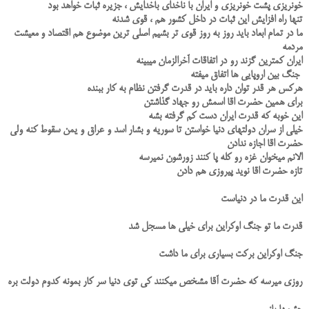
خونریزی پشت خونریزی و ایران با ناخدای باخدایش ، جزیره ثبات خواهد بود
تنها راه افزایش این ثبات در داخل کشور هم ، قوی شدنه
ما در تمام ابعاد باید روز به روز قوی تر بشیم اصلی ترین موضوع هم اقتصاد و معیشت
مردمه
ایران کمترین گزند رو در اتفاقات آخرالزمان میبینه
جنگ بین اروپایی ها اتفاق میفته
هرکس هر قدر توان داره باید در قدرت گرفتن نظام به کار ببنده
برای همین حضرت اقا اسمش رو جهاد گذاشتن
این خوبه که قدرت ایران دست کم گرفته بشه
خیلی از سران دولتهای دنیا خواستن تا سوریه و بشار اسد و عراق و یمن سقوط کنه ولی
حضرت اقا اجازه ندادن
الانم میخوان غزه رو کله پا کنند زورشون نمیرسه
تازه حضرت اقا نوید پیروزی هم دادن
این قدرت ما در دنیاست
قدرت ما تو جنگ اوکراین برای خیلی ها مسجل شد
جنگ اوکراین برکت بسیاری برای ما داشت
روزی میرسه که حضرت آقا مشخص میکنند کی توی دنیا سر کار بمونه کدوم دولت بره