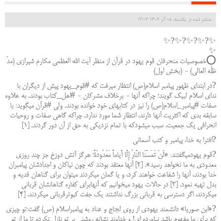
منتشر شده در یکشنبه, 05 آذر 1402 13:03
✨?✨?✨?✨?✨
✨
⭕️خصوصیات منحرفان قوم یهود در قرآن از منظر آیت الله العظمی مکارم شیرازی (مدّ
ظلّه العالی) - (بخش اول)
?در ابتداى ظهور پیامبر اسلام(ص) انتظار میرفت که #قوم_یهود پیش از دیگران با
نداى اسلام لبیک گویند؛ چراکه آنها - برخلاف مشرکان - #اهل_کتاب بودند. به علاوه
صفات #پیامبر_اسلام(ص) را نیز در کتابهاى خود خوانده بودند. ولى #قرآن میگوید: با
سابقه بدى که اکثریت آنها دارند، انتظار شما مورد ندارد. چراکه گاهى صفات و روحیات
انحرافى یک جمعیت، سبب میشودکه با تمام نزدیکى به حق از آن دور گردند. [۱]
?افترا به خدا، پیامبر و کتب آسمانی
?قوم یهودمیگفتند: «لَنْ تَمَسَّنَا النَّارُ إِلَّا أَیاماً مَعْدُودَةً؛ هرگز آتش دوزخ جز چند روزى
معدودى به ما نخواهد رسید». [۲] آنها معتقد بودند که چون نیاکان و اجدادشان پیامبران
خدا بودند، آنها را شفاعت خواهند کرد، و یا گمان ميکردند میتوان براى گناهان فدیه و
بدل تهیه نمود. [۳] در حالات یهود میخوانیم که آنهابراى کفاره گناهانشان قربانى
میکردند، اگر دسترسى به قربانى بزرگ نداشتند یک جفت کبوترقربانى میکردند. [۴]
?«ابن صوریا» دانشمند یهودى از روى لجاج و عناد به پیامبراسلام (ص) گفت:تو چیزى
که براى ما مفهوم باشد نیاورده اى! و خداوند نشانه روشنى بر تو نازل نکرده تا ما از تو