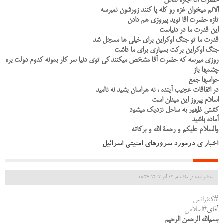
حضرت اقا اجازه ندادن
الانم میخوان غزه رو کله پا کنند زورشون نمیرسه
تازه حضرت اقا نوید پیروزی هم دادن
این قدرت ما در دنیاست
قدرت ما تو جنگ اوکراین برای خیلی ها مسجل شد
جنگ اوکراین برکت بسیاری برای ما داشت
روزی میرسه که حضرت آقا مشخص میکنند کی توی دنیا سر کار بمونه کدوم دولت بره
چشمها باز
حواسها جمع
در اتفاقات عجیب آینده ، نه هراسان بشید نه ناامید
اسلام پیروز این میدان است
کشتی ظهور به ساحل نزدیک میشود
آماده باشید
والسلام علیکم و رحمة الله و برکاته
اخبار ی درمورد سرورهای امنیتی اسرائیل
منتشر شده در یکشنبه, 12 آذر 1402 08:37
#کنفرانس
آقای
#اسلامی
بسم‌الله الرحمن الرحیم