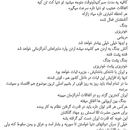
کافیه یه مدت صبرکنیداونوقت متوجه میشید تو دنیا کت تن کیه
اتفاقات عجیب تو دنیا داره سرعت میگیره
هر لحظه اخباری داره میاد زلزله
آتشفشان فعال شده
جنگ
خونریزی
مریضی
و اینها خیلی خیلی بیشتر خواهد شد
آتش جنگ به اردن هم کشیده میشه اردن وارد ماجراهای آخرالزمانی خواهد شد
فتنه پشت فتنه
جنگ پشت جنگ
خونریزی پشت خونریزی
و ایران با ناخدای باخدایش ، جزیره ثبات خواهد بود
تنها راه افزایش این ثبات در داخل کشور هم ، قوی شدنه
ما در تمام ابعاد باید روز به روز قوی تر بشیم اصلی ترین موضوع هم اقتصاد و معیشت
مردمه
ایران کمترین گزند رو در اتفاقات آخرالزمان میبینه
جنگ بین اروپایی ها اتفاق میفته
هرکس هر قدر توان داره باید در قدرت گرفتن نظام به کار ببنده
برای همین حضرت اقا اسمش رو جهاد گذاشتن
این خوبه که قدرت ایران دست کم گرفته بشه
خیلی از سران دولتهای دنیا خواستن تا سوریه و بشار اسد و عراق و یمن سقوط کنه ولی