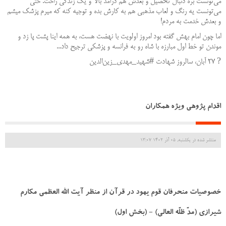
می‌تونست بره دنبال تحصیل و بعدش هم درآمد بالا و یک زندگی راحت. حتی
می‌تونست یه رنگ و لعاب مذهبی هم به کارش بده و توجیه کنه که میرم پزشک میشم
و بعدش خدمت به مردم!
اما چون امام بهش گفته بود امروز اولویت با نهضت هست، به همه اینا پشت پا زد و
موندن تو خط اول مبارزه با شاه رو به فرانسه و پزشکی ترجیح داد...
? ۲۷ آبان، سالروز شهادت #شهید_مهدی_زین‌الدین
اقدام پژوهی ویژه همکاران
منتشر شده در یکشنبه, 05 آذر 1402 13:07
خصوصیات منحرفان قوم یهود در قرآن از منظر آیت الله العظمی مکارم
شیرازی (مدّ ظلّه العالی) - (بخش اول)