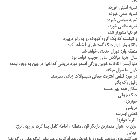
کنه
ضربه امنیتی خورده
ضربه علمی خورده
ضربه سیاسی خورده
ضربه نظامی خورده
تو دنیا منفورتر شده
و نتونسته که یک گروه کوچک رو به زانو دربیاره
رفقا بدونید این جنگ گسترش پیدا خواهد کرد
منطقه وارد دوران جدیدی خواهد شد
سال جدید میلادی سالی عجیب خواهد بود
دنیا آبستن اتفاقات خونین بزرگی استدر مورد مریضی که اخیرا در چین به وجود اومده
خیلی ها سوال میکنند
در مورد قطعی اینترنت جهانی هم‌سوالات زیادی میپرسند
رفیق رک بگم
امکان همه چیز هست
جنگ جهانی
خونریزی
مریضی
قطعی اینترنت
سقوط دولتها
ایران به عنوان مهمترین بازیگر قوی منطقه ، احاطه کامل پیدا کرده بر روی انرژی
جهانی
هم کشورهای صاحب نفت رو با خودش همراه کرده و هم نبض تنگه های بزرگ دنیا