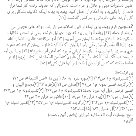
حاوى دستورات دینى و حلال و حرام است، دستوراتى که خداوند برنامه کار شما قرار
داده، آن را بگیرید و به احکام آن عمل کنید. یهود به بهانه اینکه تکالیف مشکلى براى
آنان آورده، بناى نافرمانى و سرکشى گذاشتند. [۱۱]
?همچنین قوم یهود، براى اینکه از قبول اسلام، سر باز زنند، بهانه هاى عجیبى مى
آوردند از جمله [۱۲] بهانه آنها این بود که چون جبرئیل فرشته وحى تو است و تکالیف
سنگین خدا را ابلاغ میکند ما ایمان نمى آوریم. [۱۳] آنها میگفتند: «الَّذِینَ قالُوا إِنَّ اللهَ
عَهِدَ إِلَینا أَلَّا نُؤْمِنَ لِرَسُولٍ حَتَّى یأْتِینا بِقُرْبانٍ تَأْکلُهُ النَّارُ؛ خدا از ما پیمان گرفته که دعوت
هیچ پیامبرى را نپذیریم، تا براى ما قربانى بیاورد که آتش آنرا بخورد!» [۱۴] و یا این آیه
شریفه: «یسْئَلُک أَهْلُ الْکتابِ أَنْ تُنَزِّلَ عَلَیهِمْ کتاباً مِنَ السَّماءِ؛ اهل کتاب (یهود) از تو
تقاضا ميکنندکه کتابى ازآسمان [یکجا] بر آنها نازل کنى!» [۱۵]
پی نوشت‌ها؛
[۱]تفسیرنمونه ج‏۱ ص۳۱۴ [۲]سوره بقره آیه ۸۰؛ (آیین ما «اصل الشیعة»، ص۷۱)
[۳]برگزیده تفسیر نمونه ج‏۱ ص۷۱ [۴]همان ص۷۲ [۵]بقره، ۹۷ [۶]مجمع البیان و
تفسیر قرطبى ذیل آیه مورد بحث؛ (تفسیرنمونه ج‏۱ ص۳۶۶) [۷]تفسیرنمونه ج‏۱ ص۳۶۷
[۸]همان، ص۳۶۱ [۹]پیام قرآن ج‏۱ ص۹۸ [۱۰]اخلاق در قرآن ج‏۳ ص۴۴
[۱۱]تفسیرنمونه ج‏۱ ص۲۹۴ [۱۲]برگزیده تفسیرنمونه ج‏۱ ص۳۵۷ [۱۳]تفسیر نمونه ج‏۱
ص۳۶۱ [۱۴]آل عمران،۱۸۳ [۱۵]نساء،۱۵۳
منبع: وبسایت آیت الله مکارم شیرازی (بخش آئین رحمت)
#یهود