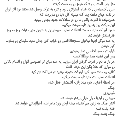
مثل باب المندب و تنگه هرمز رو به دست گرفته
هنری کیسینجری که خدای استراتژی بود و تازه به درک واصل شد معتقد بود اگر ایران
بر نفت جهان سلطه پیدا کنه میتونه کل دنیا رو مدیریت کنه
هنوزمونده تا قدرت واقعی ما رو‌ در معادلات جدید جهانی ببینید
این حرکت روز به روز داره سرعت میگیره
همونطور که دنیا به سمت اتفاقات عجیب میره ایران به عنوان جزیره ثبات روز به روز
قدرتمندتر خواهد شد
یه عده میگن اینها میخوان مسجدالاقصی رو خراب کنن جاش معبد سلیمان رو بسازند
کور خوندن
قراره تو مسجدالاقصی نماز بخونیم
پس اون قضیه معبد بود!!!! کنسله
هر بار ما دم‌ از قدرت گرفتن ایران میزنیم یه عده میان تو خصوصی انواع و اقسام دلایل
رو میارن که مثلا بگن این حرف غلطه
کافیه یه مدت صبر کنید اونوقت متوجه میشید تو دنیا کت تن کیه
اتفاقات عجیب تو دنیا داره سرعت میگیره
هر لحظه اخباری داره میاد زلزله آتشفشان فعال شده
جنگ
خونریزی
مریضی و اینها خیلی خیلی بیشتر خواهد شد
آتش جنگ به اردن هم کشیده میشه اردن وارد ماجراهای آخرالزمانی خواهد شد
فتنه پشت فتنه
جنگ پشت جنگ