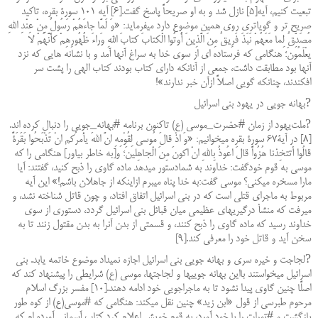
تبعیت کنیم، آیه[۵] نازل شد و به او صریحاً پاسخ گفت.[۶] آیه ۱۰۱ سورۀ بقره، تاکید
صریح تر و گویاترى روى همین موضوع دارد میفرماید: «وَ لَمَّا جاءَهُمْ رَسُولٌ مِنْ عِنْدِ اللهِ
مُصَدِّقٌ لِما مَعَهُمْ نَبَذَ فَرِیقٌ مِنَ الَّذِینَ أُوتُوا الْکتابَ کتابَ اللهِ وَراءَ ظُهُورِهِمْ کأَنَّهُمْ لا
یعْلَمُونَ؛ هنگامى که فرستاده اى از سوى خدا به سراغ آنها آمد و با نشانه هایى که نزد
آنها بود مطابقت داشت، جمعى از آنانکه داراى کتاب بودند کتاب الهى را پشت سر
افکندند، چنانکه گویى اصلاً ازآن خبر ندارند»!
?بهانه جویی در یهود بنى اسرائیل
?ملت‌یهود از زمان #حضرت_موسى (ع) تاکنون برنامه #بهانه_جویی را دنبال کرده اند.
[۸] در آیۀ۶۷ سورۀ بقره میخوانیم: «وَ اذْ قالَ مُوسى لِقُوْمِهِ انَّ اللهَ یأْمرُکم انْ تَذْبَحُوا بَقَرَةً
قالُوا أتتخِذنا هُزُواً قالَ اعُوذُ بِاللهِ انْ اکونَ مِنَ الْجاهِلینَ؛ و[به خاطر بیاور] هنگامى را که
موسى به قوم خودگفت: خداوند به شمادستور میدهد ماده گاوى را ذبح کنید، گفتند: آیا
مارا مسخره میکنى؟ موسى گفت:به خدا پناه میبرم ازاینکه از جاهلان باشم!» این آیه
مربوط به ماجراى قتلى است که در بنى اسرائیل اتفاق افتاد، و چون قاتل شناخته نشد، و
میرفت که منشأ درگیریهای عظیمى میان قبائل بنى اسرائیل گردد، دستورى از سوى
خداوند رسید که ماده گاوى را ذبح کنند، و قسمتى از بدن آنرا به بدن مقتول زنند تا به
سخن آید و قاتل خود را معرفى کند.[۹]
?لجاجت و خیره سرى و بهانه جویى بنى اسرائیل اجازه نميداد موضوع خاتمه یابد. بنى
اسرائیل ميخواستند بااین بهانه جوییها و لجاجتها، موسى (ع) شرایطى را پیشنهاد کند که
اصلًا چنین گاوى پیدا نشود تا به ماجراجویى خود ادامه دهند.[۱۰] مفسر بزرگ اسلام
مرحوم طبرسى از قول «ابن زید» چنین نقل میکند: هنگامى که #موسى(ع) از کوه طور
بازگشت و #تورات را با خود آورد، به قوم خویش اعلام کرد کتاب آسمانى آورده ام که