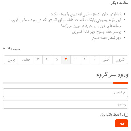
مقالات دیگر...
قضایای جاری درغزه خیلی ازحقایق را روشن کرد
این خواهربسیجیِ پایگاه مقاومت کانادا، برای افرادی که در مورد حماس فریب
رسانه‌های غربی رو خوردند، تبیین می‌کنه!
پوستر هفته بسیج دبیرخانه کشوری
روز شمار هفته بسیج
صفحه4 از7
شروع
قبلی
1
2
3
4
5
6
7
بعدی
پایان
ورود سرگروه
مرا بخاطر داشته باش
ورود