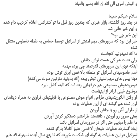
و افوض امری الی الله ان الله بصیر بالعباد
سلام علیکم جمیعا
در چند روز گذشته، بازار خبری که چندین روز قبل ما تو کنفرانس اعلام کردیم، داغ شده
و این خبر علنی شد
اون خبر چی بود؟
خبر این بود که سرورهای مهم امنیتی از اسرائیل توسط حماس به نقطه نامعلومی منتقل
شده
ما که نمیدونیم کجاست
ولی دست هر کی هست نوش جانش
اینکه توی این سرورهای قدرتمند چی بوده مهمه
اسم جاسوسهای اسرائیل تو منطقه بالاخص ایران توش بوده
دیتا بیس های مهم امنیتی توش بوده (که بدونید مغزتون سوت می‌کشه)
درموردهوش مصنوعی هم حرفهایی زده شد که البته کامل نبود
موضوع خیلی فراتر از اینهاست
لو رفتن الگوریتمهای طراحی انواع هوش مصنوعی با قابلیتهای فراوان به همراه دیتاهای
لرن شده هم گوشه ای از این عملیات بوده
از طرفی آش رو با جاش آوردن
یعنی سرور رو آوردن ، دانشمند طراحشم دستگیر کردن آوردن
ما علم را میابیم حتی اگر در سرورهای اسرائیل باشد
ابعاد گسترده عملیات طوفان الاقصی هنوز کاملا بازگو نشده
اسرائیل در این عملیات به گونه ای شکست خورده که تا پنج سال آینده نمیتونه قد علم